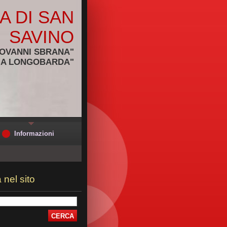
A DI SAN
SAVINO
IOVANNI SBRANA"
IA LONGOBARDA"
Informazioni
 nel sito