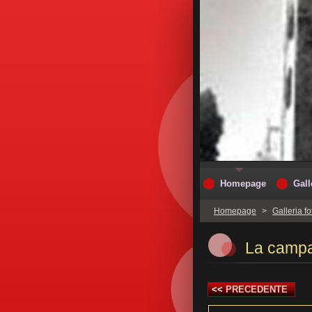
Homepage
Gall
Homepage
>
Galleria f
La campa
<<
PRECEDENTE