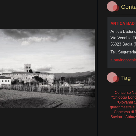
Conta
ANTICA BADI
Antica Badia 
Via Vecchia Fi
56023 Badia (
Tel. Segreteri
s.savino
poes
Tag
Concorso Na
"Chioccia Lon
"Giovanni 
quadrimestrale d
Concorso di 
Savino
Abbazi