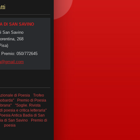
tti
A DI SAN SAVINO
di San Savino
orentina, 268
Pisa)
a Premio: 050/772645
ia@g
mail.com
zionale di Poesia
Trofeo
gobarda"
Premio di Poesia
Sbrana"
"Soglie. Rivista
i poesia e critica letteraria"
Poesia Antica Badia di San
a di San Savino
Premio di
poesia