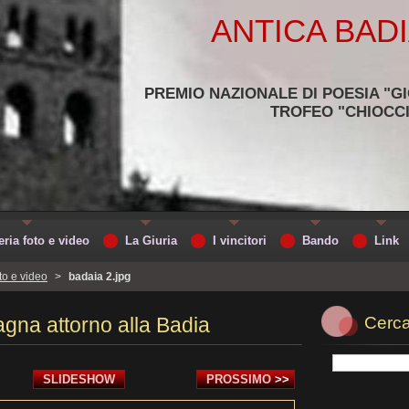
ANTICA BADI
PREMIO NAZIONALE DI POESIA "G
TROFEO "CHIOCC
eria foto e video
La Giuria
I vincitori
Bando
Link
oto e video
>
badaia 2.jpg
gna attorno alla Badia
Cerca
SLIDESHOW
PROSSIMO
>>