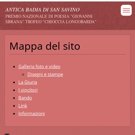
ANTICA BADIA DI SAN SAVINO
PREMIO NAZIONALE DI POESIA "GIOVANNI
SBRANA" TROFEO "CHIOCCIA LONGOBARDA"
Mappa del sito
Galleria foto e video
Disegni e stampe
La Giuria
I vincitori
Bando
Link
Informazioni